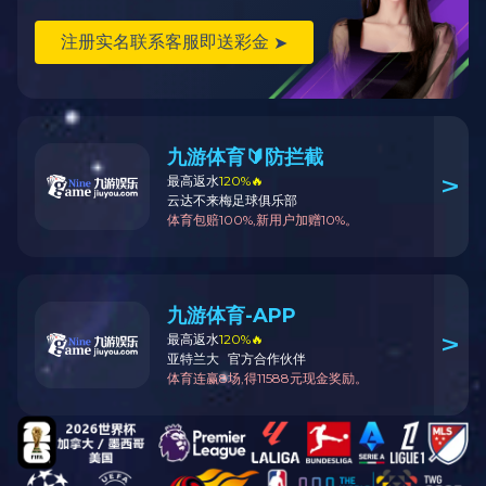
产品分类
PRODUCT CLASSIFICATION
LY电竞·（中国）官方网站
重型LY电竞·（中国）官方
网站
LY电竞·（中国
+
经济型LY电竞·（中国）官
方网站