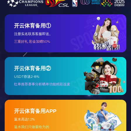
斜床身车床
普通车床
立式加工中心
CY-K510n LY电
+
龙门加工中心