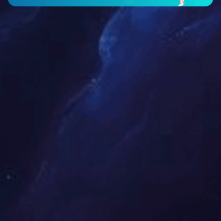
LY电竞·（中国）官方网站一家集研发、生产、销售普
研发制造团队。我们始终以客户为中心，质量为本，愿
公司一直致力于技术、管理方面的创新，秉承“严谨务
系列产品。产品从小到大，从普通到数控，从简易到精
结构先进、款式新颖，实用性强等特点，受到了全球客