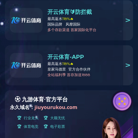
当前位置: 首页 >
新闻中心
>
常见问答
>
产品分类
PRODUCT CLASSIFICATION
在LY电竞·（中国
间必须保持严格的运
LY电竞·（中国）官方网站
通螺纹的分析，加强
重型LY电竞·（中国）官方
一、普通螺纹的尺寸
网站
LY电竞·（中国）
1、螺纹加工前工件
经济型LY电竞·（中国）官
考虑螺纹加工牙型的