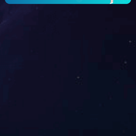
上一篇：
数控机床的对刀误
下一篇：
LY电竞·（中国
推荐内容
CW6163(6263)P、CW61