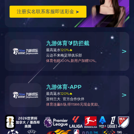
方网站
小0.1到0.5。
2、螺纹加工进刀量
斜床身车床
螺纹加进刀量可以参
普通车床
螺纹小径为：大径－2
立式加工中心
螺纹加工的进刀量应
龙门加工中心
二、普通螺纹刀具的
车刀安装得过高或过
低，则切屑不易排出
工件抬起，出现啃刀
刀尖位置比工件的出