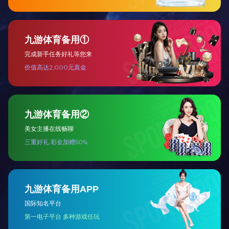
3、G76斜进式切
精度较差。但由于其
纹加工。更多数控知
度要求不高的情况下
后用G32加工方法
4、螺纹加工完成后
增大，增大量视材料
防止报废。
四、普通螺纹的检测
对于一般标准螺纹，
说明所加工的螺纹符
还可以利用其它量具
量针根据三针测量法