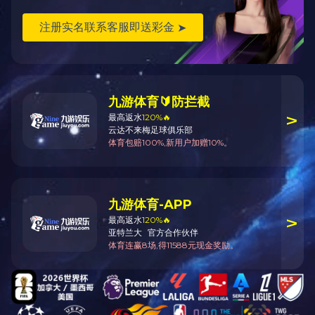
方网站
斜床身车床
普通车床
立式加工中心
龙门加工中心
LY电竞·（中国）官方网站
Yunnan Yunji Precision Machinery Co. Ltd