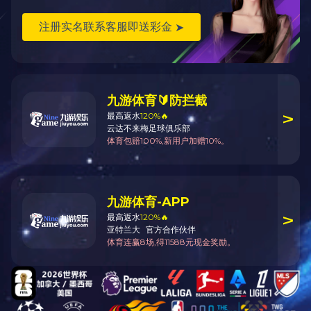
方网站
4.结构紧凑：炮塔
5.操作简便：炮塔
斜床身车床
三、应用领域
普通车床
1.航空、航天领域
2.电子行业：炮塔
立式加工中心
3.硬件行业：炮塔
龙门加工中心
4.模具行业：炮塔
总之，炮塔铣床具有
塔铣床有更全面的了