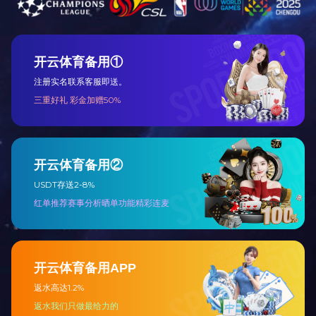
上一篇：
数控机床是做什么
下一篇：没有了
推荐内容