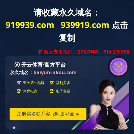
欢迎来到LY电竞·（中国）官方网站官网！